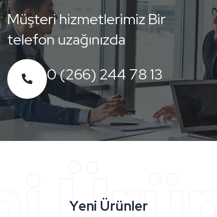
M
ü
ş
t
e
r
i
h
i
z
m
e
t
l
e
r
i
m
i
z
B
i
r
t
e
l
e
f
o
n
u
z
a
ğ
ı
n
ı
z
d
a
0 (266) 244 78 13
ni Ürün
Y
e
n
i
Ü
r
ü
n
l
e
r