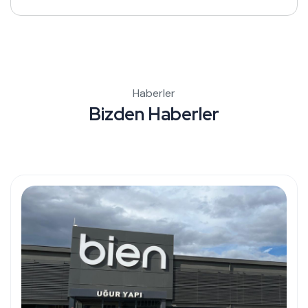
Haberler
B
i
z
d
e
n
H
a
b
e
r
l
e
r