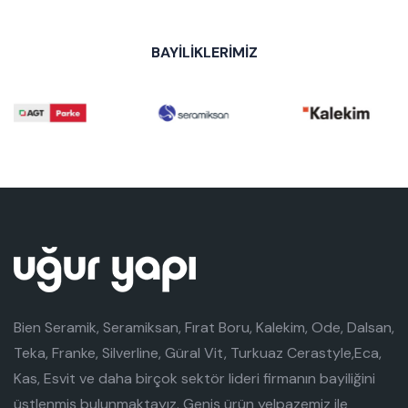
BAYİLİKLERİMİZ
Bien Seramik, Seramiksan, Fırat Boru, Kalekim, Ode, Dalsan,
Teka, Franke, Silverline, Güral Vit, Turkuaz Cerastyle,Eca,
Kas, Esvit ve daha birçok sektör lideri firmanın bayiliğini
üstlenmiş bulunmaktayız. Geniş ürün yelpazemiz ile