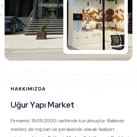
Hakkımız
HAKKIMIZDA
U
ğ
u
r
Y
a
p
ı
M
a
r
k
e
t
Firmamız 19.09.2000 tarihinde kurulmuştur. Balıkesir
merkez de toptan ve perakende olarak faaliyet