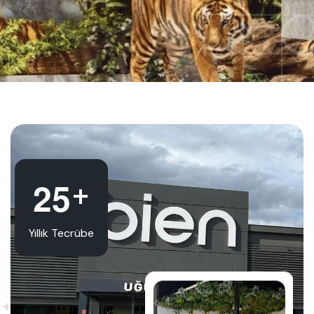
+
2
5
Yıllık Tecrübe