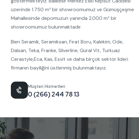
göstermekteyiz. Balıkesir Merkez Eski Kepsut Caddesi
üzerinde 1.750 m² bir showroomumuz ve Gümüşçeşme
Mahallesinde depomuzun yanında 2.000 m² bir
showroomumuz bulunmaktadır.
Bien Seramik, Seramiksan, Fırat Boru, Kalekim, Ode,
Dalsan, Teka, Franke, Silverline, Güral Vit, Turkuaz
Cerastyle,Eca, Kas, Esvit ve daha birçok sektör lideri
firmanın bayiliğini üstlenmiş bulunmaktayız.
Müşteri Hizmetleri
0 (266) 244 78 13