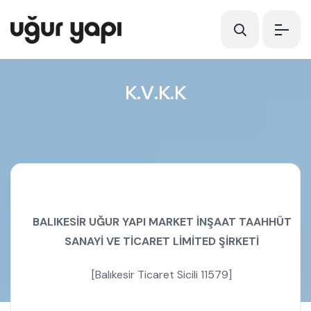
K
.
V
.
K
.
K
BALIKESİR UĞUR YAPI MARKET İNŞAAT TAAHHÜT
SANAYİ VE TİCARET LİMİTED ŞİRKETİ
[Balıkesir Ticaret Sicili 11579]