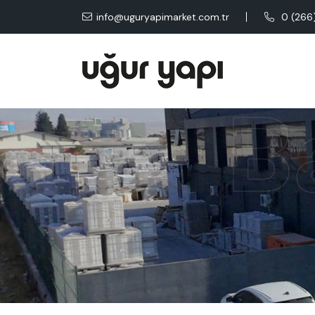
info@uguryapimarket.com.tr
0 (266
B