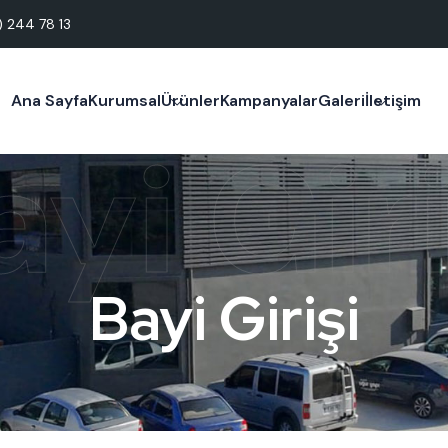
) 244 78 13
Ana Sayfa
Kurumsal
Ürünler
Kampanyalar
Galeri
İletişim
ayi Giri
Bayi Girişi