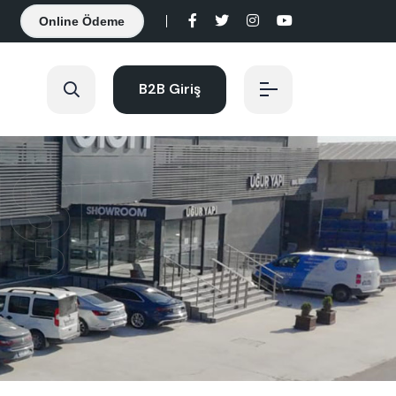
Online Ödeme
B2B Giriş
şi