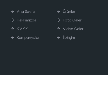
Ana Sayfa
Ürünler
Hakkımızda
Foto Galeri
K.V.K.K
Video Galeri
Kampanyalar
İletişim
aklıdır.