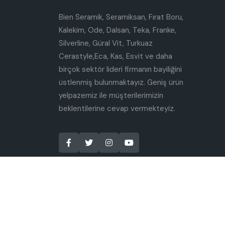
Bien Seramik, Seramiksan, Fırat Boru,
Kalekim, Ode, Dalsan, Teka, Franke,
Silverline, Güral Vit, Turkuaz
Cerastyle,Eca, Kas, Esvit ve daha
birçok sektör lideri firmanın bayiliğini
üstlenmiş bulunmaktayız. Geniş ürün
yelpazemiz ile müşterilerimizin
beklentilerine cevap vermekteyiz.
Copyright @ 2025 Uğur Yapı Market. Tüm hakları s